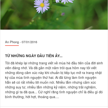
An Phong
-
07/01/2016
TỪ NHỮNG NGÀY ĐẦU TIÊN ẤY...
Tôi đã khép lại những trang viết về mùa hè đầu tiên của đời sinh
viên đáng nhớ. Và đã gần một năm trôi qua hôm nay tôi viết
những dòng cảm xúc này khi chuẩn bị tiếp tục mở ra trang nhật
ký của mùa tình nguyện thứ hai. Ai đã từng làm tình nguyện
hẳn sẽ có rất nhiều lời muốn nói. Nhiều lắm nhưng cảm xúc
những suy tư, nhiều lắm những kỷ niệm, những trải nghiệm,
những gì ta đã qua... Cứ nghĩ rằng tình nguyện chỉ là điều gì đó
bình thường, hời hợt, thoáng qua....