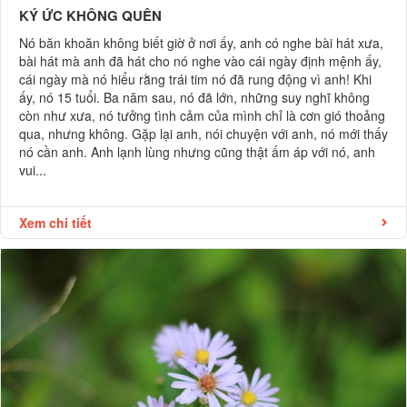
KÝ ỨC KHÔNG QUÊN
Nó băn khoăn không biết giờ ở nơi ấy, anh có nghe bài hát xưa,
bài hát mà anh đã hát cho nó nghe vào cái ngày định mệnh ấy,
cái ngày mà nó hiểu rằng trái tim nó đã rung động vì anh! Khi
ấy, nó 15 tuổi. Ba năm sau, nó đã lớn, những suy nghĩ không
còn như xưa, nó tưởng tình cảm của mình chỉ là cơn gió thoảng
qua, nhưng không. Gặp lại anh, nói chuyện với anh, nó mới thấy
nó cần anh. Anh lạnh lùng nhưng cũng thật ấm áp với nó, anh
vui...
Xem chi tiết