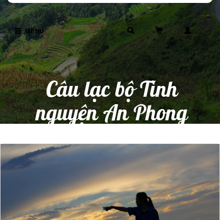
MENU
Câu lạc bộ Tình
nguyện An Phong
Trang chủ
An Phong kí sự hành trình